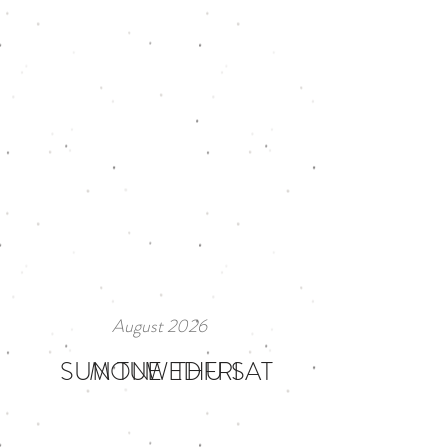
August 2026
SUN
MON
TUE
WED
THU
FRI
SAT