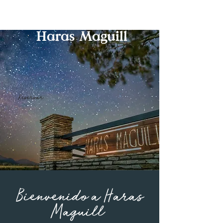
PROMOCIÓN
10% OFF EN 5 NOCHES O
MÁS, DURANTE JULIO Y AGOSTO.
Haras Maguill
Reservar
Bienvenido a Haras
Maguill