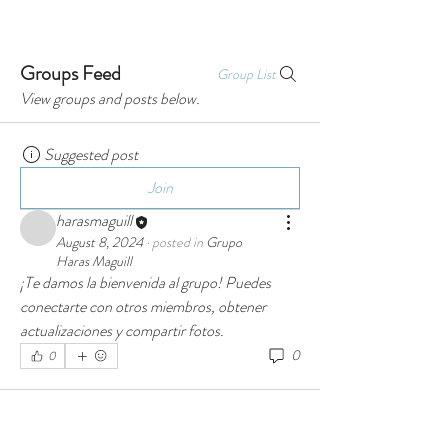
PROMOCIÓN
10% OFF EN 5 NOCHES O
MÁS, DURANTE JULIO Y AGOSTO.
Groups Feed
Group List
View groups and posts below.
Suggested post
Join
harasmaguill
August 8, 2024
·
posted in
Grupo
Haras Maguill
¡Te damos la bienvenida al grupo! Puedes 
conectarte con otros miembros, obtener 
actualizaciones y compartir fotos.
0
0
Contactanos