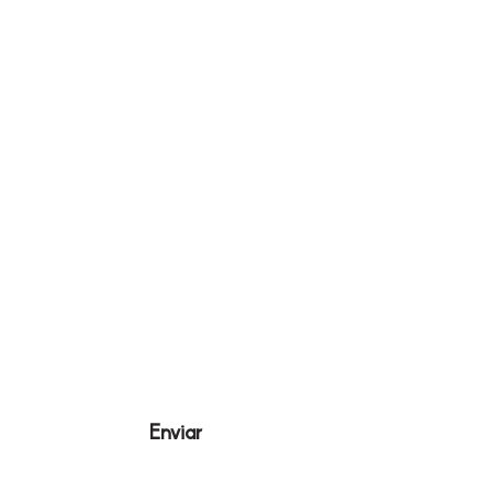
Nombre
Apellido
Email
Escribe un mensaje
Enviar