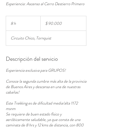
Experiencia: Ascenso al Cerro Destierro Primero
90.000
pesos
8 h
8
$ 90.000
argentinos
h
Circuito Chico, Tornquist
Descripción del servicio
Experiencia exclusiva para GRUPOS!
Conoce la segunda cumbre más alta de la provincia
de Buenos Aires y descansa en una de nuestras
cabañas!
Este Trekking es de dificultad media/alta 1172
msnm
Se requiere de buen estado físico y
aeróbicamente saludable, ya que consta de una
caminata de 8 hrs y 12 kms de distancia, con 800